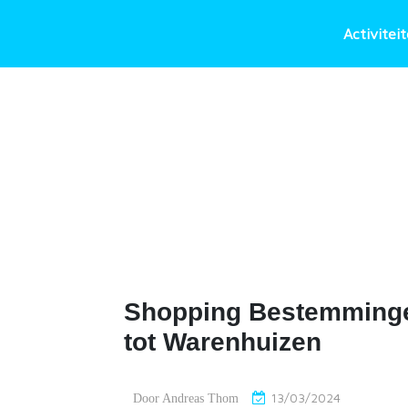
Ga
naar
Activitei
de
inhoud
Shopping Bestemmingen
tot Warenhuizen
13/03/2024
Door
Andreas Thom