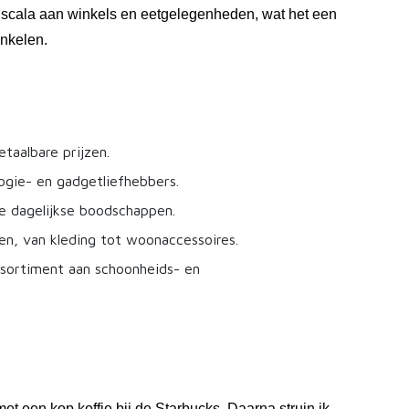
 scala aan winkels en eetgelegenheden, wat het een
nkelen.
aalbare prijzen.
ogie- en gadgetliefhebbers.
e dagelijkse boodschappen.
n, van kleding tot woonaccessoires.
ssortiment aan schoonheids- en
t een kop koffie bij de Starbucks. Daarna struin ik