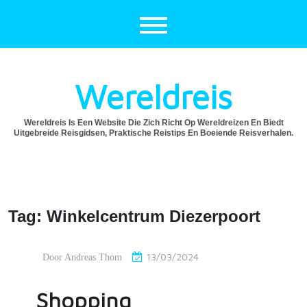
Ga
naar
de
inhoud
Wereldreis
Wereldreis Is Een Website Die Zich Richt Op Wereldreizen En Biedt
Uitgebreide Reisgidsen, Praktische Reistips En Boeiende Reisverhalen.
Tag:
Winkelcentrum Diezerpoort
13/03/2024
Door
Andreas Thom
Shopping