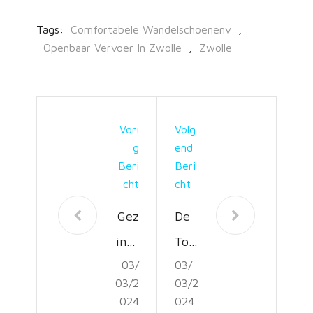
Tags:
Comfortabele Wandelschoenenv
,
Openbaar Vervoer In Zwolle
,
Zwolle
Vori
Volg
G
End
Beri
Beri
Cht
Cht
Gez
De
insv
Top
03/
03/
rien
10
03/2
03/2
deli
Lok
024
024