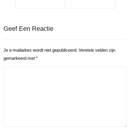
jke
ale
avo
Res
ntur
taur
Geef Een Reactie
en
ants
in
in
Je e-mailadres wordt niet gepubliceerd.
Vereiste velden zijn
Am
Zw
gemarkeerd met
*
ster
olle
da
die
m:
je
ont
Mo
dek
et
ken
Pro
met
ber