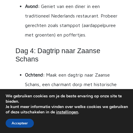
Avond:
Geniet van een diner in een
traditioneel Nederlands restaurant. Probeer
gerechten zoals stamppot (aardappelpuree
met groenten) en poffertjes.
Dag 4: Dagtrip naar Zaanse
Schans
Ochtend:
Maak een dagtrip naar Zaanse
Schans, een charmant dorp met historische
windmolens, houten huizen en traditionele
We gebruiken cookies om je de beste ervaring op onze site te
bieden.
ambachten.
Je kunt meer informatie vinden over welke cookies we gebruiken
of deze uitschakelen in de
instellingen
.
Middag:
Verken de windmolens en bezoek
de kaas- en klompenwerkplaatsen.
Accepteer
Avond:
Keer terug naar Amsterdam en