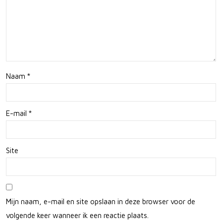
nin
ur
g
en
van
rout
Zaa
esu
Naam
*
nse
gge
Sch
stie
E-mail
*
ans
s
Site
Mijn naam, e-mail en site opslaan in deze browser voor de
volgende keer wanneer ik een reactie plaats.