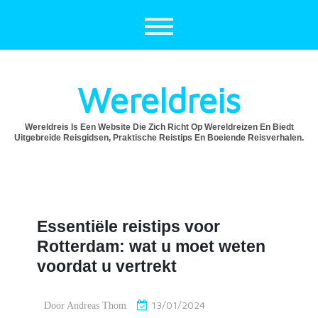
Ga
naar
de
inhoud
Wereldreis
Wereldreis Is Een Website Die Zich Richt Op Wereldreizen En Biedt
Uitgebreide Reisgidsen, Praktische Reistips En Boeiende Reisverhalen.
Essentiële reistips voor
Rotterdam: wat u moet weten
voordat u vertrekt
13/01/2024
Door
Andreas Thom