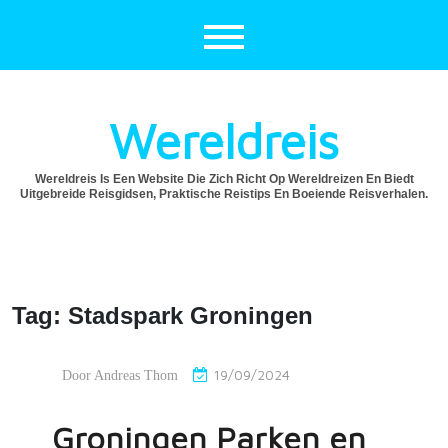
Ga
naar
de
inhoud
Wereldreis
Wereldreis Is Een Website Die Zich Richt Op Wereldreizen En Biedt
Uitgebreide Reisgidsen, Praktische Reistips En Boeiende Reisverhalen.
Tag:
Stadspark Groningen
19/09/2024
Door
Andreas Thom
Groningen Parken en