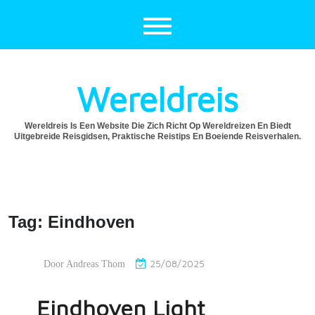
Ga
naar
de
inhoud
Wereldreis
Wereldreis Is Een Website Die Zich Richt Op Wereldreizen En Biedt
Uitgebreide Reisgidsen, Praktische Reistips En Boeiende Reisverhalen.
Tag:
Eindhoven
25/08/2025
Door
Andreas Thom
Eindhoven Light