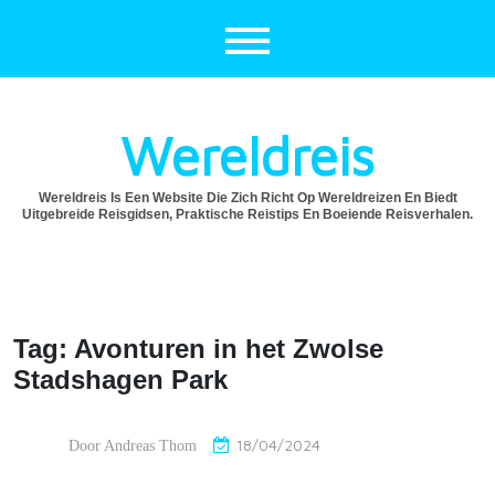
Ga
naar
de
inhoud
Wereldreis
Wereldreis Is Een Website Die Zich Richt Op Wereldreizen En Biedt
Uitgebreide Reisgidsen, Praktische Reistips En Boeiende Reisverhalen.
Tag:
Avonturen in het Zwolse
Stadshagen Park
18/04/2024
Door
Andreas Thom